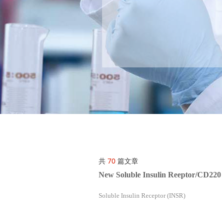
共
70
篇文章
New Soluble Insulin Reeptor/CD22
Soluble Insulin Receptor (INSR)