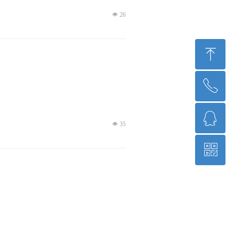
넶
26
ꁸ
ꂅ
回到顶部
ꁗ
15684513645
넶
35
ꀥ
QQ 2996395225
微信二维码