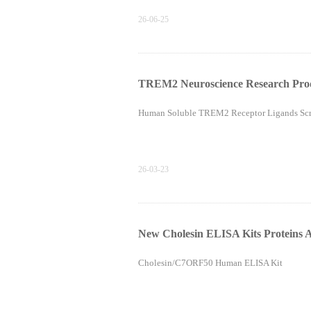
26-06-25
TREM2 Neuroscience Research Pro
Human Soluble TREM2 Receptor Ligands Scr
26-03-23
New Cholesin ELISA Kits Proteins A
Cholesin/C7ORF50 Human ELISA Kit