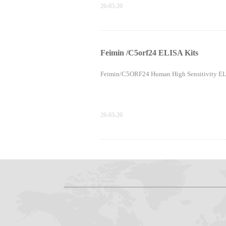
26-03-20
Feimin /C5orf24 ELISA Kits
Feimin/C5ORF24 Human High Sensitivity ELI
26-03-20
Ultrasensitivity BDNF ELISA Kit
BDNF and Pro-BDNF ELISA Manufacturer
BDNF Ultrasensitivity Precision Test
26-03-20