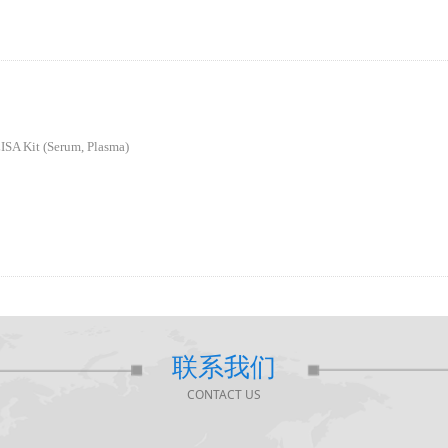
SA Kit (Serum, Plasma)
联系我们
CONTACT US